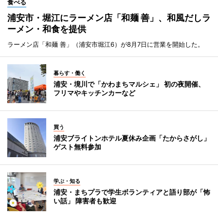
食べる
浦安市・堀江にラーメン店「和麺 善」、和風だしラ
ーメン・和食を提供
ラーメン店「和麺 善」（浦安市堀江6）が8月7日に営業を開始した。
暮らす・働く
浦安・境川で「かわまちマルシェ」 初の夜開催、
フリマやキッチンカーなど
買う
浦安ブライトンホテル夏休み企画「たからさがし」
ゲスト無料参加
学ぶ・知る
浦安・まちプラで学生ボランティアと語り部が「怖
い話」 障害者も歓迎