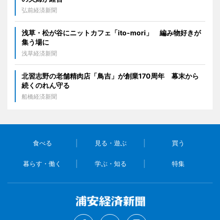
弘前経済新聞
浅草・松が谷にニットカフェ「ito-mori」 編み物好きが
集う場に
浅草経済新聞
北習志野の老舗精肉店「鳥吉」が創業170周年 幕末から
続くのれん守る
船橋経済新聞
食べる
見る・遊ぶ
買う
暮らす・働く
学ぶ・知る
特集