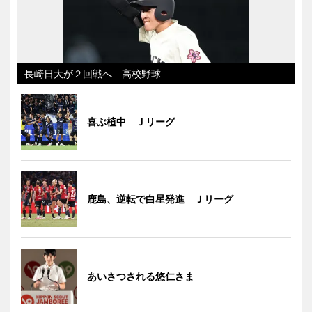
長崎日大が２回戦へ 高校野球
喜ぶ植中 Ｊリーグ
鹿島、逆転で白星発進 Ｊリーグ
あいさつされる悠仁さま