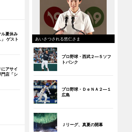
テル夏休み
あいさつされる悠仁さま
」 ゲスト
プロ野球・西武２―５ソフ
トバンク
リにアサイ
専門店「シ
プロ野球・ＤｅＮＡ２―１
広島
Ｊリーグ、真夏の開幕