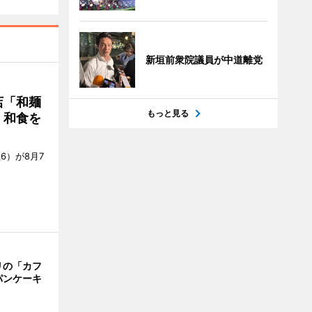
新垣前衆院議員が中道離党
店「和麺
もっと見る
・和食を
6）が8月7
リの「カフ
パンケーキ