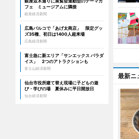
銀座並木通りに展覧会連動型のテーマカ
フェ ミュージアムに隣接
銀座経済新聞
広島パルコで「あげ太商店」 限定グッ
ズ35種、初日は1400人超来場
広島経済新聞
富士急に新エリア「サンエックス パラダ
イス」 2つのアトラクションも
富士山経済新聞
最新ニ
仙台市役所建て替え現場に子どもの遊
び・学びの場 夏休みに平日開放日
仙台経済新聞