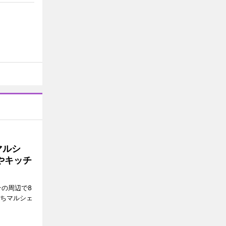
マルシ
やキッチ
その周辺で8
まちマルシェ