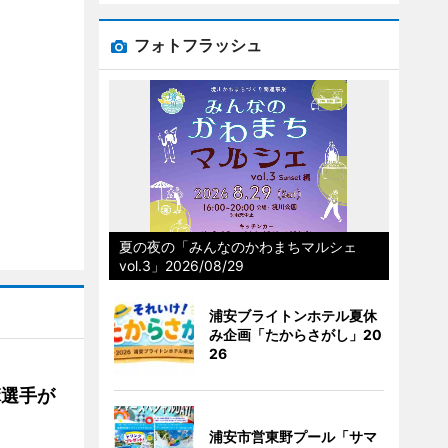
フォトフラッシュ
夏の夜の「みんなのかわまちマルシェ
vol.3」2026/08/29
浦安ブライトンホテル夏休
み企画「たからさがし」20
26
麻選手が
浦安市営東野プール「サマ