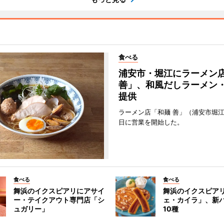
食べる
浦安市・堀江にラーメン
善」、和風だしラーメン
提供
ラーメン店「和麺 善」（浦安市堀江
日に営業を開始した。
食べる
食べる
舞浜のイクスピアリにアサイ
舞浜のイクスピア
ー・テイクアウト専門店「シ
ェ・カイラ」、新
ュガリー」
10種