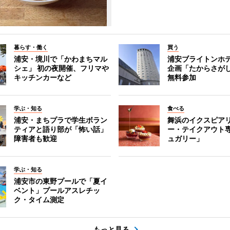
暮らす・働く
買う
浦安・境川で「かわまちマル
浦安ブライトンホ
シェ」 初の夜開催、フリマや
企画「たからさがし
キッチンカーなど
無料参加
学ぶ・知る
食べる
浦安・まちプラで学生ボラン
舞浜のイクスピア
ティアと語り部が「怖い話」
ー・テイクアウト
障害者も歓迎
ュガリー」
学ぶ・知る
浦安市の東野プールで「夏イ
ベント」プールアスレチッ
ク・タイム測定
もっと見る