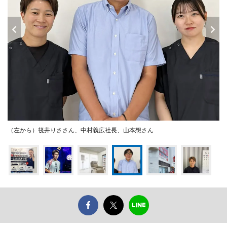
（左から）筏井りささん、中村義広社長、山本想さん