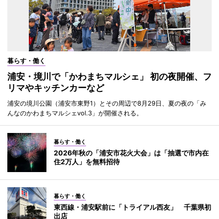
暮らす・働く
浦安・境川で「かわまちマルシェ」 初の夜開催、フ
リマやキッチンカーなど
浦安の境川公園（浦安市東野1）とその周辺で8月29日、夏の夜の「み
んなのかわまちマルシェvol.3」が開催される。
暮らす・働く
2026年秋の「浦安市花火大会」は「抽選で市内在
住2万人」を無料招待
暮らす・働く
東西線・浦安駅前に「トライアル西友」 千葉県初
出店