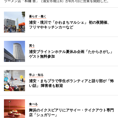
ラーメン店「和麺 善」（浦安市堀江6）が8月7日に営業を開始した。
暮らす・働く
浦安・境川で「かわまちマルシェ」 初の夜開催、
フリマやキッチンカーなど
買う
浦安ブライトンホテル夏休み企画「たからさがし」
ゲスト無料参加
学ぶ・知る
浦安・まちプラで学生ボランティアと語り部が「怖
い話」 障害者も歓迎
食べる
舞浜のイクスピアリにアサイー・テイクアウト専門
店「シュガリー」