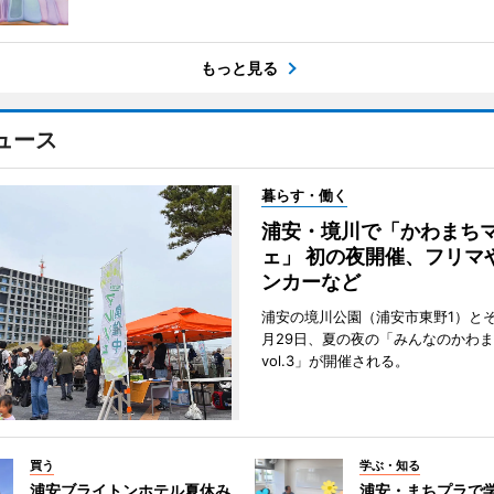
もっと見る
ュース
暮らす・働く
浦安・境川で「かわまち
ェ」 初の夜開催、フリマ
ンカーなど
浦安の境川公園（浦安市東野1）と
月29日、夏の夜の「みんなのかわ
vol.3」が開催される。
買う
学ぶ・知る
浦安ブライトンホテル夏休み
浦安・まちプラで