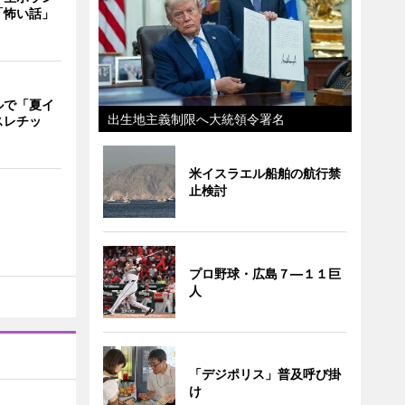
「怖い話」
ルで「夏イ
出生地主義制限へ大統領令署名
スレチッ
米イスラエル船舶の航行禁
止検討
プロ野球・広島７―１１巨
人
「デジポリス」普及呼び掛
け