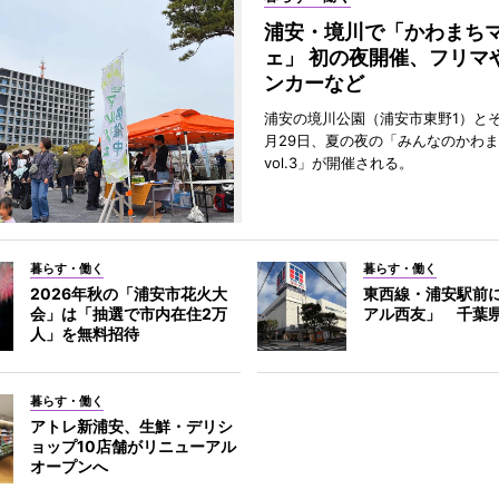
浦安・境川で「かわまち
ェ」 初の夜開催、フリマ
ンカーなど
浦安の境川公園（浦安市東野1）と
月29日、夏の夜の「みんなのかわ
vol.3」が開催される。
暮らす・働く
暮らす・働く
2026年秋の「浦安市花火大
東西線・浦安駅前
会」は「抽選で市内在住2万
アル西友」 千葉
人」を無料招待
暮らす・働く
アトレ新浦安、生鮮・デリシ
ョップ10店舗がリニューアル
オープンへ