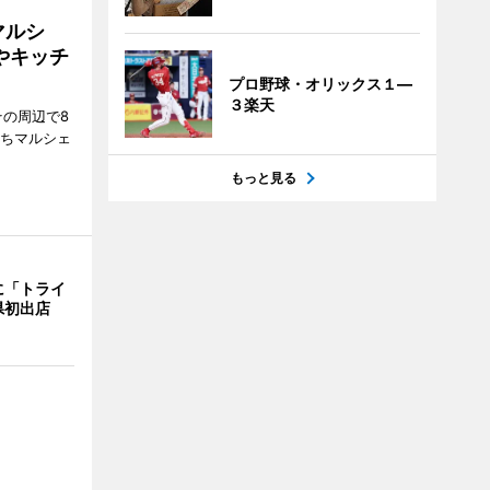
マルシ
やキッチ
プロ野球・オリックス１―
３楽天
その周辺で8
まちマルシェ
もっと見る
に「トライ
県初出店