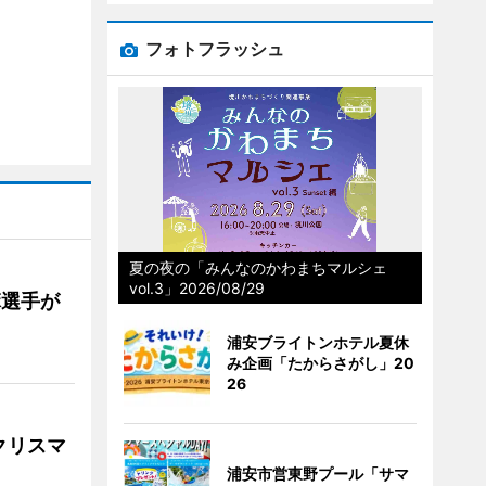
フォトフラッシュ
夏の夜の「みんなのかわまちマルシェ
vol.3」2026/08/29
麻選手が
浦安ブライトンホテル夏休
み企画「たからさがし」20
26
クリスマ
浦安市営東野プール「サマ