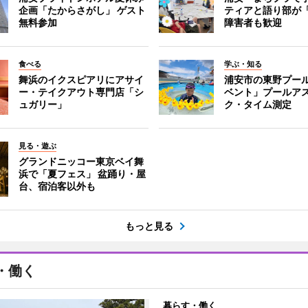
企画「たからさがし」 ゲスト
ティアと語り部が
無料参加
障害者も歓迎
食べる
学ぶ・知る
舞浜のイクスピアリにアサイ
浦安市の東野プー
ー・テイクアウト専門店「シ
ベント」プールア
ュガリー」
ク・タイム測定
見る・遊ぶ
グランドニッコー東京ベイ舞
浜で「夏フェス」 盆踊り・屋
台、宿泊客以外も
もっと見る
・働く
暮らす・働く