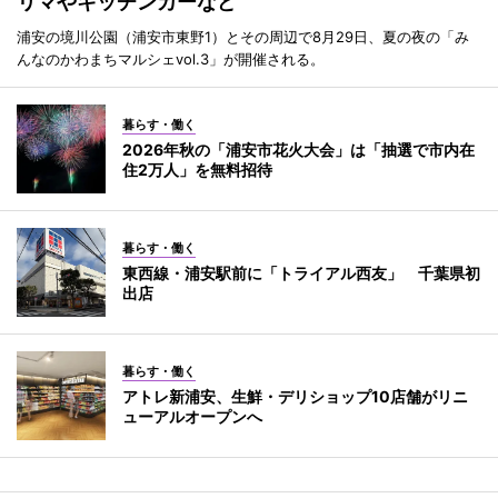
リマやキッチンカーなど
浦安の境川公園（浦安市東野1）とその周辺で8月29日、夏の夜の「み
んなのかわまちマルシェvol.3」が開催される。
暮らす・働く
2026年秋の「浦安市花火大会」は「抽選で市内在
住2万人」を無料招待
暮らす・働く
東西線・浦安駅前に「トライアル西友」 千葉県初
出店
暮らす・働く
アトレ新浦安、生鮮・デリショップ10店舗がリニ
ューアルオープンへ