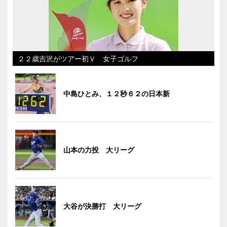
２２歳吉沢がツアー初Ｖ 女子ゴルフ
中島ひとみ、１２秒６２の日本新
山本の力投 大リーグ
大谷が決勝打 大リーグ