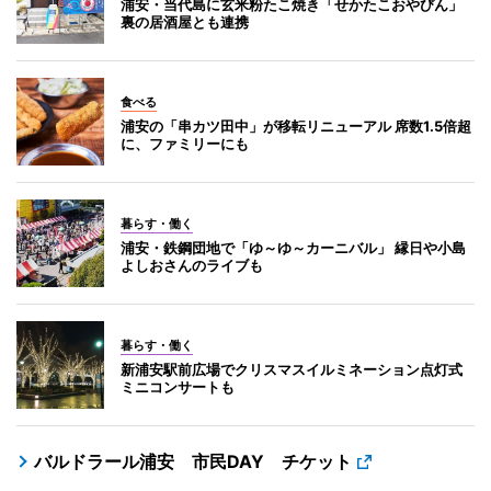
浦安・当代島に玄米粉たこ焼き「せかたこおやびん」
裏の居酒屋とも連携
食べる
浦安の「串カツ田中」が移転リニューアル 席数1.5倍超
に、ファミリーにも
暮らす・働く
浦安・鉄鋼団地で「ゆ～ゆ～カーニバル」 縁日や小島
よしおさんのライブも
暮らす・働く
新浦安駅前広場でクリスマスイルミネーション点灯式
ミニコンサートも
バルドラール浦安 市民DAY チケット