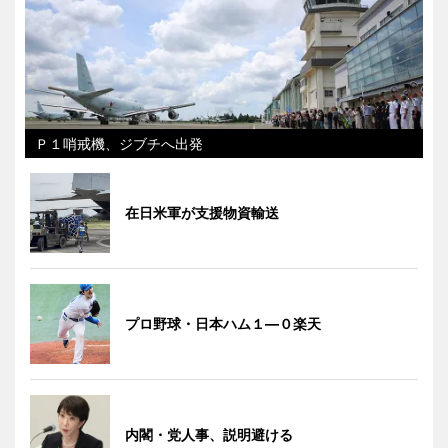
Ｐ１哨戒機、ジブチへ出発
在日米軍が支援物資輸送
プロ野球・日本ハム１―０楽天
内閣・党人事、説明避ける