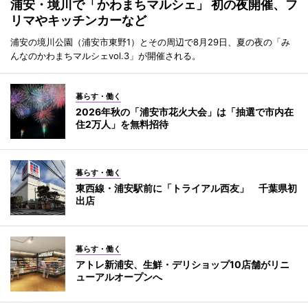
浦安・境川で「かわまちマルシェ」 初の夜開催、フ
リマやキッチンカーなど
浦安の境川公園（浦安市東野1）とその周辺で8月29日、夏の夜の「み
んなのかわまちマルシェvol.3」が開催される。
暮らす・働く
2026年秋の「浦安市花火大会」は「抽選で市内在
住2万人」を無料招待
暮らす・働く
東西線・浦安駅前に「トライアル西友」 千葉県初
出店
暮らす・働く
アトレ新浦安、生鮮・デリショップ10店舗がリニ
ューアルオープンへ