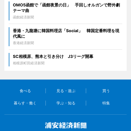
OMO5函館で「函館夜景の日」 手回しオルガンで野外劇
テーマ曲
函館経済新聞
香港・九龍塘に韓国料理店「Social」 韓国定番料理を現
代風に
香港経済新聞
SC相模原、熊本と引き分け J3リーグ開幕
相模原町田経済新聞
食べる
見る・遊ぶ
買う
暮らす・働く
学ぶ・知る
特集