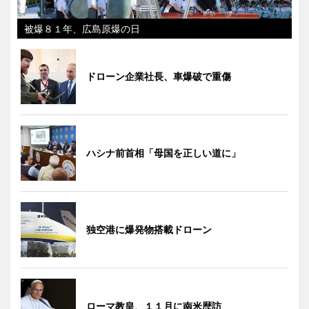
被爆８１年、広島原爆の日
ドローン企業社長、車爆破で重傷
ハシナ前首相「母国を正しい道に」
独空港に爆発物搭載ドローン
ローマ教皇、１１月に南米歴訪