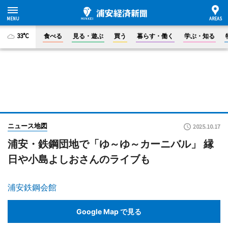
33°C
食べる
見る・遊ぶ
買う
暮らす・働く
学ぶ・知る
ニュース地図
2025.10.17
浦安・鉄鋼団地で「ゆ～ゆ～カーニバル」 縁
日や小島よしおさんのライブも
浦安鉄鋼会館
Google Map で見る