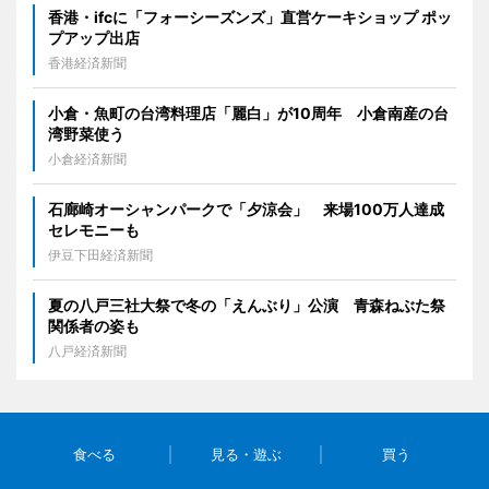
香港・ifcに「フォーシーズンズ」直営ケーキショップ ポッ
プアップ出店
香港経済新聞
小倉・魚町の台湾料理店「麗白」が10周年 小倉南産の台
湾野菜使う
小倉経済新聞
石廊崎オーシャンパークで「夕涼会」 来場100万人達成
セレモニーも
伊豆下田経済新聞
夏の八戸三社大祭で冬の「えんぶり」公演 青森ねぶた祭
関係者の姿も
八戸経済新聞
食べる
見る・遊ぶ
買う