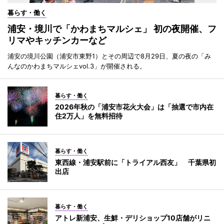
暮らす・働く
浦安・境川で「かわまちマルシェ」 初の夜開催、フ
リマやキッチンカーなど
浦安の境川公園（浦安市東野1）とその周辺で8月29日、夏の夜の「み
んなのかわまちマルシェvol.3」が開催される。
暮らす・働く
2026年秋の「浦安市花火大会」は「抽選で市内在
住2万人」を無料招待
暮らす・働く
東西線・浦安駅前に「トライアル西友」 千葉県初
出店
暮らす・働く
アトレ新浦安、生鮮・デリショップ10店舗がリニ