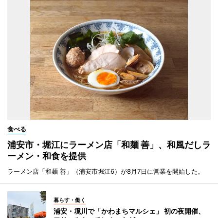
食べる
浦安市・堀江にラーメン店「和麺 善」、和風だしラ
ーメン・和食を提供
ラーメン店「和麺 善」（浦安市堀江6）が8月7日に営業を開始した。
暮らす・働く
浦安・境川で「かわまちマルシェ」 初の夜開催、