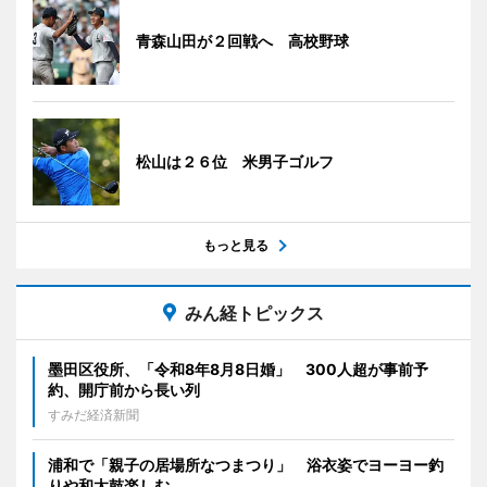
青森山田が２回戦へ 高校野球
松山は２６位 米男子ゴルフ
もっと見る
みん経トピックス
墨田区役所、「令和8年8月8日婚」 300人超が事前予
約、開庁前から長い列
すみだ経済新聞
浦和で「親子の居場所なつまつり」 浴衣姿でヨーヨー釣
りや和太鼓楽しむ