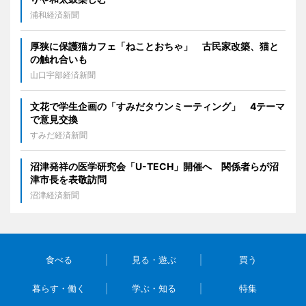
浦和経済新聞
厚狭に保護猫カフェ「ねことおちゃ」 古民家改築、猫と
の触れ合いも
山口宇部経済新聞
文花で学生企画の「すみだタウンミーティング」 4テーマ
で意見交換
すみだ経済新聞
沼津発祥の医学研究会「U-TECH」開催へ 関係者らが沼
津市長を表敬訪問
沼津経済新聞
食べる
見る・遊ぶ
買う
暮らす・働く
学ぶ・知る
特集