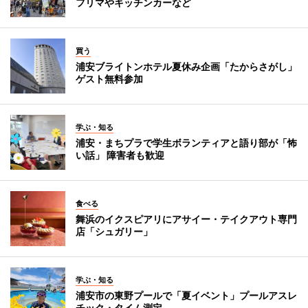
フリマやキッチンカーなど
買う
浦安ブライトンホテル夏休み企画「たからさがし」
ゲスト無料参加
学ぶ・知る
浦安・まちプラで学生ボランティアと語り部が「怖
い話」 障害者も歓迎
食べる
舞浜のイクスピアリにアサイー・テイクアウト専門
店「シュガリー」
学ぶ・知る
浦安市の東野プールで「夏イベント」プールアスレ
チック・タイム測定