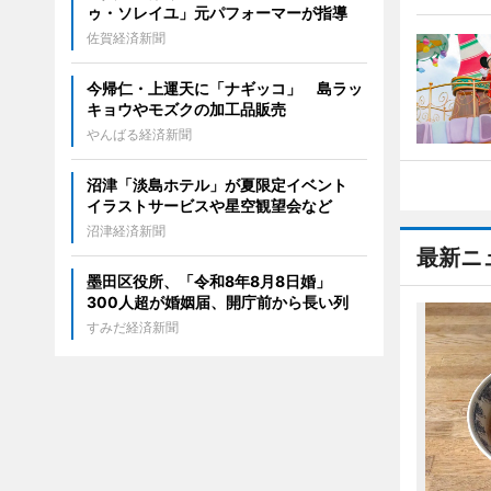
ゥ・ソレイユ」元パフォーマーが指導
佐賀経済新聞
今帰仁・上運天に「ナギッコ」 島ラッ
キョウやモズクの加工品販売
やんばる経済新聞
沼津「淡島ホテル」が夏限定イベント
イラストサービスや星空観望会など
沼津経済新聞
最新ニ
墨田区役所、「令和8年8月8日婚」
300人超が婚姻届、開庁前から長い列
すみだ経済新聞