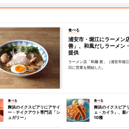
食べる
浦安市・堀江にラーメン
善」、和風だしラーメン
提供
ラーメン店「和麺 善」（浦安市堀江
日に営業を開始した。
食べる
食べる
舞浜のイクスピアリにアサイ
舞浜のイクスピア
ー・テイクアウト専門店「シ
ェ・カイラ」、新
ュガリー」
10種