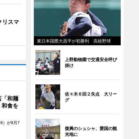
クリスマ
東日本国際大昌平が初勝利 高校野球
上野動物園で交通安全呼び
掛け
佐々木６回２失点 大リー
店「和麺
グ
・和食を
6）が8月7
復興のシュシャ、愛国の観
光地に