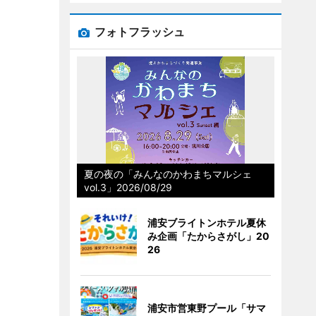
フォトフラッシュ
夏の夜の「みんなのかわまちマルシェ
vol.3」2026/08/29
浦安ブライトンホテル夏休
み企画「たからさがし」20
26
浦安市営東野プール「サマ