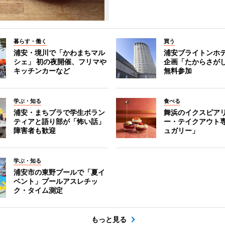
暮らす・働く
買う
浦安・境川で「かわまちマル
浦安ブライトンホ
シェ」 初の夜開催、フリマや
企画「たからさがし
キッチンカーなど
無料参加
学ぶ・知る
食べる
浦安・まちプラで学生ボラン
舞浜のイクスピア
ティアと語り部が「怖い話」
ー・テイクアウト
障害者も歓迎
ュガリー」
学ぶ・知る
浦安市の東野プールで「夏イ
ベント」プールアスレチッ
ク・タイム測定
もっと見る