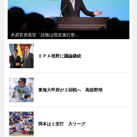
木原官房長官「拉致は現在進行形」
ＥＰＡ視野に議論継続
東海大甲府が２回戦へ 高校野球
岡本は１安打 大リーグ