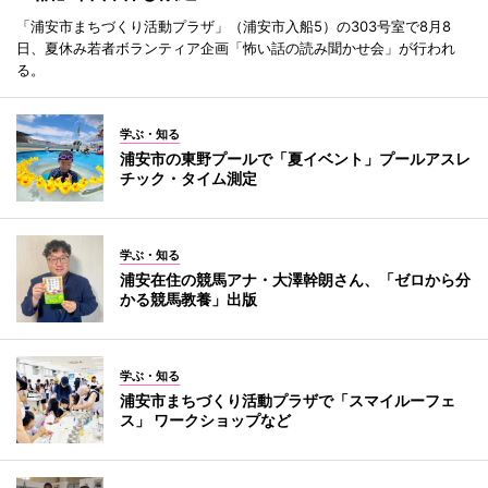
「浦安市まちづくり活動プラザ」（浦安市入船5）の303号室で8月8
日、夏休み若者ボランティア企画「怖い話の読み聞かせ会」が行われ
る。
学ぶ・知る
浦安市の東野プールで「夏イベント」プールアスレ
チック・タイム測定
学ぶ・知る
浦安在住の競馬アナ・大澤幹朗さん、「ゼロから分
かる競馬教養」出版
学ぶ・知る
浦安市まちづくり活動プラザで「スマイルーフェ
ス」 ワークショップなど