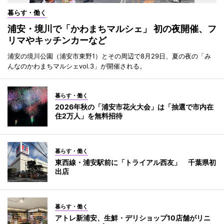
暮らす・働く
浦安・境川で「かわまちマルシェ」 初の夜開催、フ
リマやキッチンカーなど
浦安の境川公園（浦安市東野1）とその周辺で8月29日、夏の夜の「み
んなのかわまちマルシェvol.3」が開催される。
暮らす・働く
2026年秋の「浦安市花火大会」は「抽選で市内在
住2万人」を無料招待
暮らす・働く
東西線・浦安駅前に「トライアル西友」 千葉県初
出店
暮らす・働く
アトレ新浦安、生鮮・デリショップ10店舗がリニ