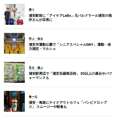
買う
浦安駅前に「アイケアLaBo」元バルドラール浦安の筏
井さんが店長に
学ぶ・知る
浦安市運動公園で「シニアスペシャルDAY」 運動・体
力測定・マルシェ
見る・遊ぶ
浦安駅周辺で「浦安百縁商店街」 50以上の屋台やパフ
ォーマンスも
食べる
浦安・海楽にテイクアウトカフェ「バンビドロップ
ス」 スムージーや軽食も