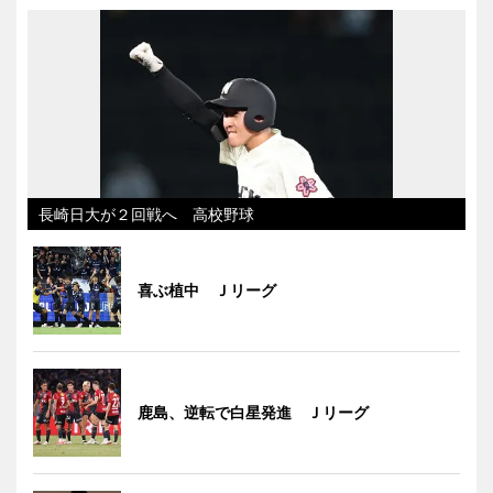
長崎日大が２回戦へ 高校野球
喜ぶ植中 Ｊリーグ
鹿島、逆転で白星発進 Ｊリーグ