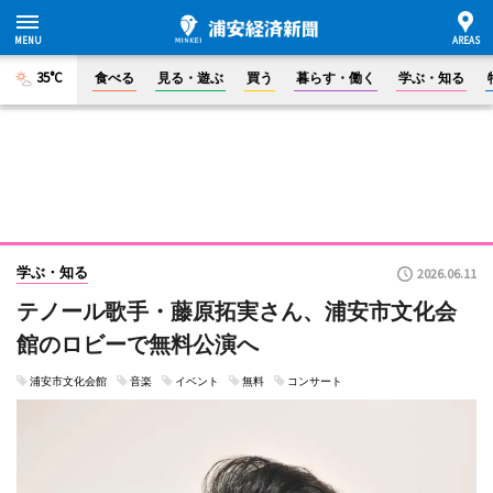
35°C
食べる
見る・遊ぶ
買う
暮らす・働く
学ぶ・知る
学ぶ・知る
2026.06.11
テノール歌手・藤原拓実さん、浦安市文化会
館のロビーで無料公演へ
浦安市文化会館
音楽
イベント
無料
コンサート