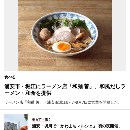
食べる
浦安市・堀江にラーメン店「和麺 善」、和風だしラ
ーメン・和食を提供
ラーメン店「和麺 善」（浦安市堀江6）が8月7日に営業を開始した。
暮らす・働く
浦安・境川で「かわまちマルシェ」 初の夜開催、