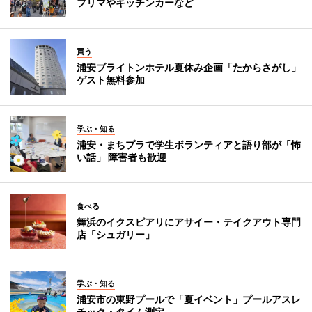
フリマやキッチンカーなど
買う
浦安ブライトンホテル夏休み企画「たからさがし」
ゲスト無料参加
学ぶ・知る
浦安・まちプラで学生ボランティアと語り部が「怖
い話」 障害者も歓迎
食べる
舞浜のイクスピアリにアサイー・テイクアウト専門
店「シュガリー」
学ぶ・知る
浦安市の東野プールで「夏イベント」プールアスレ
チック・タイム測定