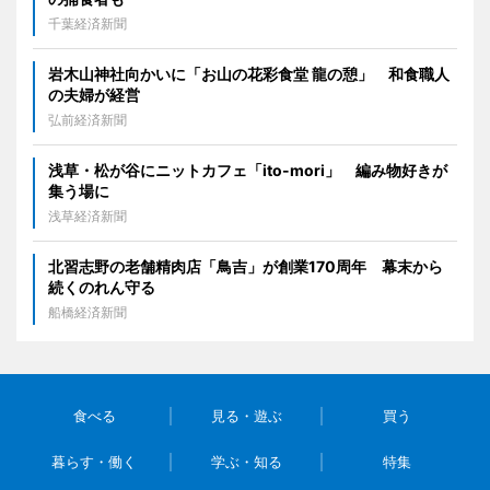
千葉経済新聞
岩木山神社向かいに「お山の花彩食堂 龍の憩」 和食職人
の夫婦が経営
弘前経済新聞
浅草・松が谷にニットカフェ「ito-mori」 編み物好きが
集う場に
浅草経済新聞
北習志野の老舗精肉店「鳥吉」が創業170周年 幕末から
続くのれん守る
船橋経済新聞
食べる
見る・遊ぶ
買う
暮らす・働く
学ぶ・知る
特集