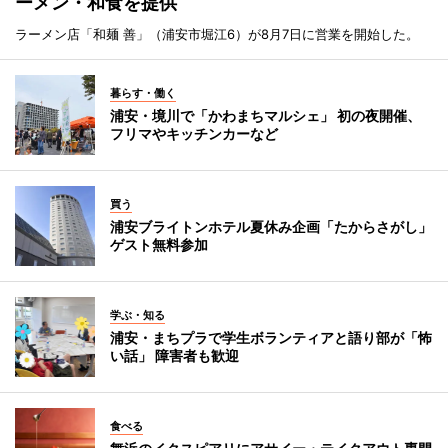
ーメン・和食を提供
ラーメン店「和麺 善」（浦安市堀江6）が8月7日に営業を開始した。
暮らす・働く
浦安・境川で「かわまちマルシェ」 初の夜開催、
フリマやキッチンカーなど
買う
浦安ブライトンホテル夏休み企画「たからさがし」
ゲスト無料参加
学ぶ・知る
浦安・まちプラで学生ボランティアと語り部が「怖
い話」 障害者も歓迎
食べる