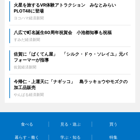
火星を旅するVR体験アトラクション みなとみらい
PLOT48に登場
ヨコハマ経済新聞
八広で町名誕生60周年祝賀会 小池都知事も祝福
すみだ経済新聞
佐賀に「ばくてん屋」 「シルク・ドゥ・ソレイユ」元パ
フォーマーが指導
佐賀経済新聞
今帰仁・上運天に「ナギッコ」 島ラッキョウやモズクの
加工品販売
やんばる経済新聞
食べる
見る・遊ぶ
買う
暮らす・働く
学ぶ・知る
特集