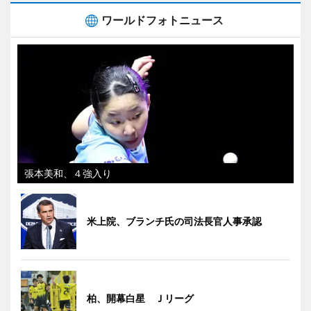
ワールドフォトニュース
張本美和、４強入り
米上院、ブランチ氏の司法長官人事承認
柏、開幕白星 Ｊリーグ