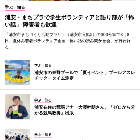
学ぶ・知る
浦安・まちプラで学生ボランティアと語り部が「怖
い話」 障害者も歓迎
「浦安市まちづくり活動プラザ」（浦安市入船5）の303号室で8月8
日、夏休み若者ボランティア企画「怖い話の読み聞かせ会」が行われ
る。
学ぶ・知る
浦安市の東野プールで「夏イベント」プールアスレ
チック・タイム測定
学ぶ・知る
浦安在住の競馬アナ・大澤幹朗さん、「ゼロから分
かる競馬教養」出版
学ぶ・知る