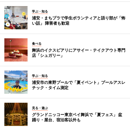
学ぶ・知る
浦安・まちプラで学生ボランティアと語り部が「怖
い話」 障害者も歓迎
食べる
舞浜のイクスピアリにアサイー・テイクアウト専門
店「シュガリー」
学ぶ・知る
浦安市の東野プールで「夏イベント」プールアスレ
チック・タイム測定
見る・遊ぶ
グランドニッコー東京ベイ舞浜で「夏フェス」 盆
踊り・屋台、宿泊客以外も