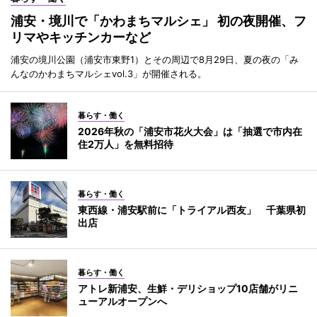
浦安・境川で「かわまちマルシェ」 初の夜開催、フ
リマやキッチンカーなど
浦安の境川公園（浦安市東野1）とその周辺で8月29日、夏の夜の「み
んなのかわまちマルシェvol.3」が開催される。
暮らす・働く
2026年秋の「浦安市花火大会」は「抽選で市内在
住2万人」を無料招待
暮らす・働く
東西線・浦安駅前に「トライアル西友」 千葉県初
出店
暮らす・働く
アトレ新浦安、生鮮・デリショップ10店舗がリニ
ューアルオープンへ