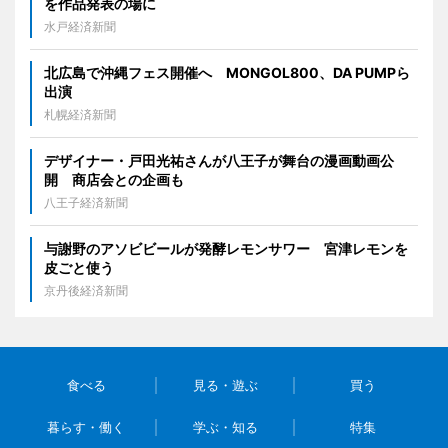
を作品発表の場に
水戸経済新聞
北広島で沖縄フェス開催へ MONGOL800、DA PUMPら
出演
札幌経済新聞
デザイナー・戸田光祐さんが八王子が舞台の漫画動画公
開 商店会との企画も
八王子経済新聞
与謝野のアソビビールが発酵レモンサワー 宮津レモンを
皮ごと使う
京丹後経済新聞
食べる
見る・遊ぶ
買う
暮らす・働く
学ぶ・知る
特集