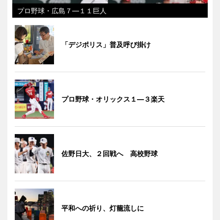
プロ野球・広島７―１１巨人
「デジポリス」普及呼び掛け
プロ野球・オリックス１―３楽天
佐野日大、２回戦へ 高校野球
平和への祈り、灯籠流しに