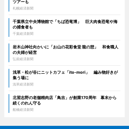
ツアーも
札幌経済新聞
千葉県立中央博物館で「ちば恐竜博」 巨大肉食恐竜や海
の捕食者も
千葉経済新聞
岩木山神社向かいに「お山の花彩食堂 龍の憩」 和食職人
の夫婦が経営
弘前経済新聞
浅草・松が谷にニットカフェ「ito-mori」 編み物好きが
集う場に
浅草経済新聞
北習志野の老舗精肉店「鳥吉」が創業170周年 幕末から
続くのれん守る
船橋経済新聞