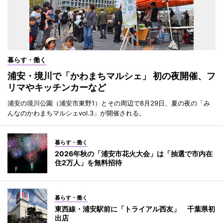
暮らす・働く
浦安・境川で「かわまちマルシェ」 初の夜開催、フ
リマやキッチンカーなど
浦安の境川公園（浦安市東野1）とその周辺で8月29日、夏の夜の「み
んなのかわまちマルシェvol.3」が開催される。
暮らす・働く
2026年秋の「浦安市花火大会」は「抽選で市内在
住2万人」を無料招待
暮らす・働く
東西線・浦安駅前に「トライアル西友」 千葉県初
出店