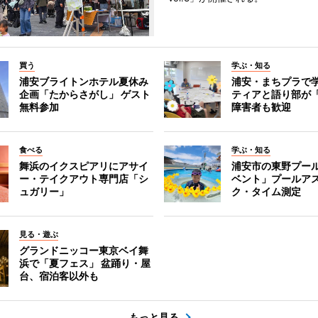
買う
学ぶ・知る
浦安ブライトンホテル夏休み
浦安・まちプラで
企画「たからさがし」 ゲスト
ティアと語り部が
無料参加
障害者も歓迎
食べる
学ぶ・知る
舞浜のイクスピアリにアサイ
浦安市の東野プー
ー・テイクアウト専門店「シ
ベント」プールア
ュガリー」
ク・タイム測定
見る・遊ぶ
グランドニッコー東京ベイ舞
浜で「夏フェス」 盆踊り・屋
台、宿泊客以外も
もっと見る