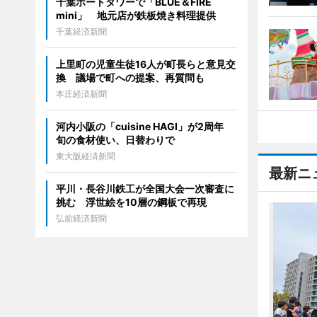
千葉ポートタワーで「BLUE＆FIRE
mini」 地元店が鉄板焼き料理提供
千葉経済新聞
上里町の児童生徒16人が町長らと意見交
換 議場で町への提案、再質問も
本庄経済新聞
河内小阪の「cuisine HAGI」が2周年
旬の食材使い、日替わりで
東大阪経済新聞
最新ニ
平川・長谷川鉄工が全国大会一次審査に
挑む 浮世絵を10層の鋼板で再現
弘前経済新聞