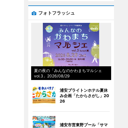
フォトフラッシュ
夏の夜の「みんなのかわまちマルシェ
vol.3」2026/08/29
浦安ブライトンホテル夏休
み企画「たからさがし」20
26
浦安市営東野プール「サマ