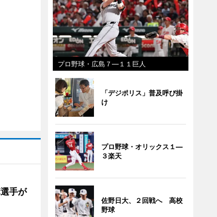
プロ野球・広島７―１１巨人
「デジポリス」普及呼び掛
け
プロ野球・オリックス１―
３楽天
麻選手が
佐野日大、２回戦へ 高校
野球