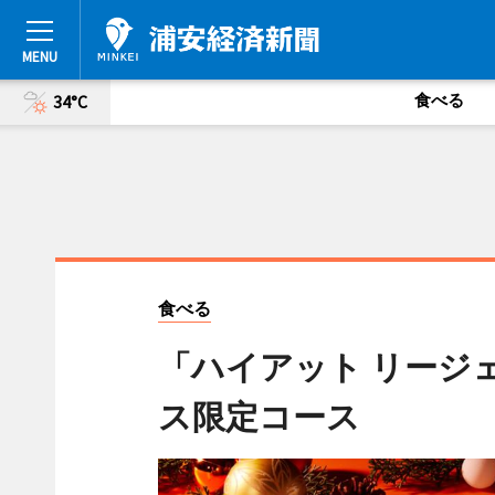
食べる
34°C
食べる
「ハイアット リージ
ス限定コース