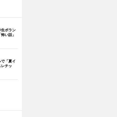
学生ボラン
「怖い話」
ルで「夏イ
スレチッ