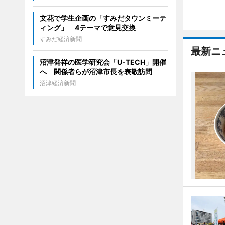
文花で学生企画の「すみだタウンミーテ
ィング」 4テーマで意見交換
すみだ経済新聞
最新ニ
沼津発祥の医学研究会「U-TECH」開催
へ 関係者らが沼津市長を表敬訪問
沼津経済新聞