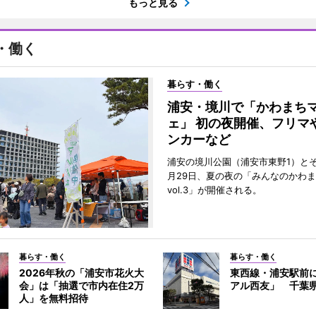
もっと見る
・働く
暮らす・働く
浦安・境川で「かわまち
ェ」 初の夜開催、フリマ
ンカーなど
浦安の境川公園（浦安市東野1）と
月29日、夏の夜の「みんなのかわ
vol.3」が開催される。
暮らす・働く
暮らす・働く
2026年秋の「浦安市花火大
東西線・浦安駅前
会」は「抽選で市内在住2万
アル西友」 千葉
人」を無料招待