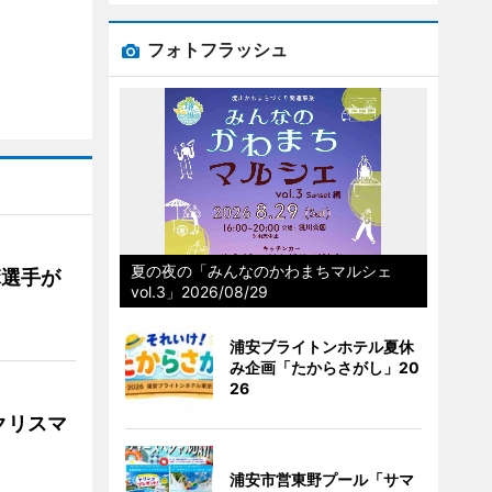
フォトフラッシュ
夏の夜の「みんなのかわまちマルシェ
麻選手が
vol.3」2026/08/29
浦安ブライトンホテル夏休
み企画「たからさがし」20
26
クリスマ
浦安市営東野プール「サマ