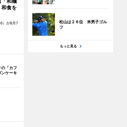
店「和麺
・和食を
松山は２６位 米男子ゴル
6）が8月7
フ
もっと見る
リの「カフ
パンケーキ