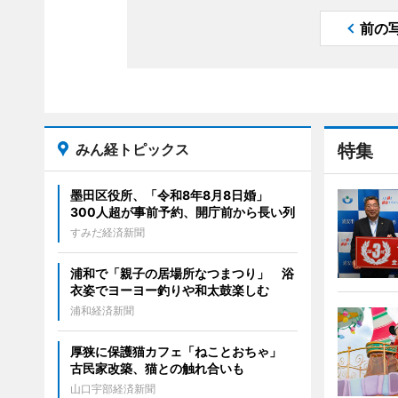
前の
みん経トピックス
特集
墨田区役所、「令和8年8月8日婚」
300人超が事前予約、開庁前から長い列
すみだ経済新聞
浦和で「親子の居場所なつまつり」 浴
衣姿でヨーヨー釣りや和太鼓楽しむ
浦和経済新聞
厚狭に保護猫カフェ「ねことおちゃ」
古民家改築、猫との触れ合いも
山口宇部経済新聞