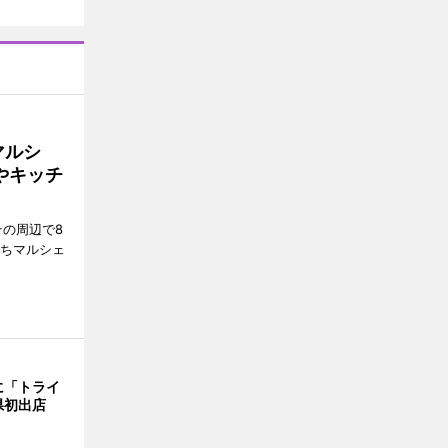
マルシ
やキッチ
その周辺で8
まちマルシェ
に「トライ
県初出店