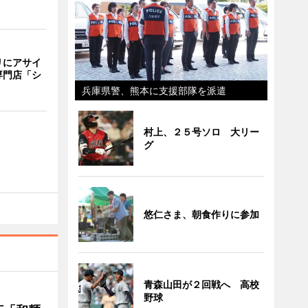
リにアサイ
専門店「シ
兵庫県警、熊本に支援部隊を派遣
村上、２５号ソロ 大リー
グ
悠仁さま、朝食作りに参加
青森山田が２回戦へ 高校
野球