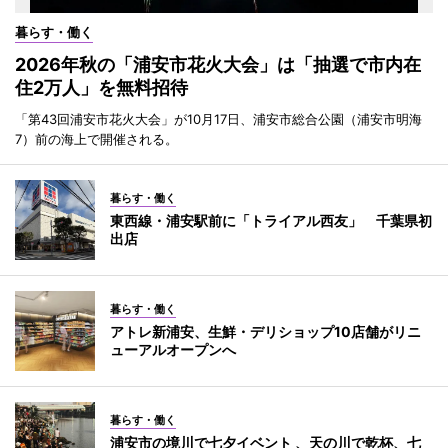
暮らす・働く
2026年秋の「浦安市花火大会」は「抽選で市内在
住2万人」を無料招待
「第43回浦安市花火大会」が10月17日、浦安市総合公園（浦安市明海
7）前の海上で開催される。
暮らす・働く
東西線・浦安駅前に「トライアル西友」 千葉県初
出店
暮らす・働く
アトレ新浦安、生鮮・デリショップ10店舗がリニ
ューアルオープンへ
暮らす・働く
浦安市の境川で七夕イベント 、天の川で乾杯、七