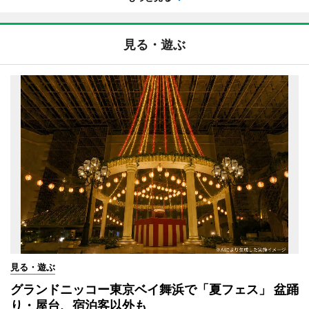
見る・遊ぶ
見る・遊ぶ
グランドニッコー東京ベイ舞浜で「夏フェス」 盆踊
り・屋台、宿泊客以外も