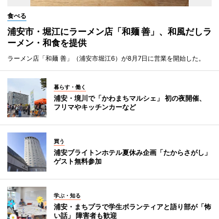
食べる
浦安市・堀江にラーメン店「和麺 善」、和風だしラ
ーメン・和食を提供
ラーメン店「和麺 善」（浦安市堀江6）が8月7日に営業を開始した。
暮らす・働く
浦安・境川で「かわまちマルシェ」 初の夜開催、
フリマやキッチンカーなど
買う
浦安ブライトンホテル夏休み企画「たからさがし」
ゲスト無料参加
学ぶ・知る
浦安・まちプラで学生ボランティアと語り部が「怖
い話」 障害者も歓迎