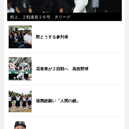
村上、２戦連発２６号 大リーグ
黙とうする参列者
花巻東が２回戦へ 高校野球
核廃絶願い「人間の鎖」