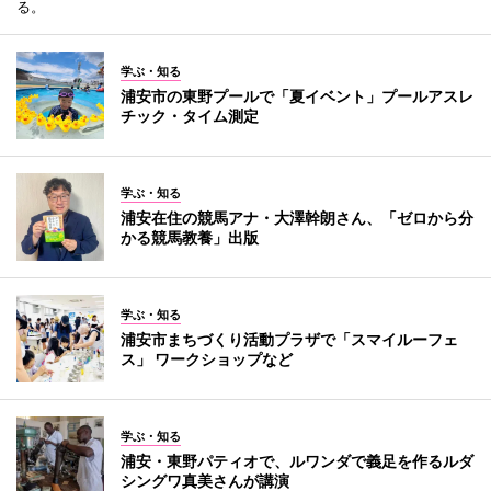
る。
学ぶ・知る
浦安市の東野プールで「夏イベント」プールアスレ
チック・タイム測定
学ぶ・知る
浦安在住の競馬アナ・大澤幹朗さん、「ゼロから分
かる競馬教養」出版
学ぶ・知る
浦安市まちづくり活動プラザで「スマイルーフェ
ス」 ワークショップなど
学ぶ・知る
浦安・東野パティオで、ルワンダで義足を作るルダ
シングワ真美さんが講演