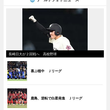
長崎日大が２回戦へ 高校野球
喜ぶ植中 Ｊリーグ
鹿島、逆転で白星発進 Ｊリーグ