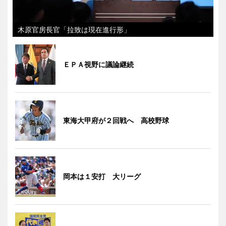
木原官房長官「拉致は現在進行形」
ＥＰＡ視野に議論継続
東海大甲府が２回戦へ 高校野球
岡本は１安打 大リーグ