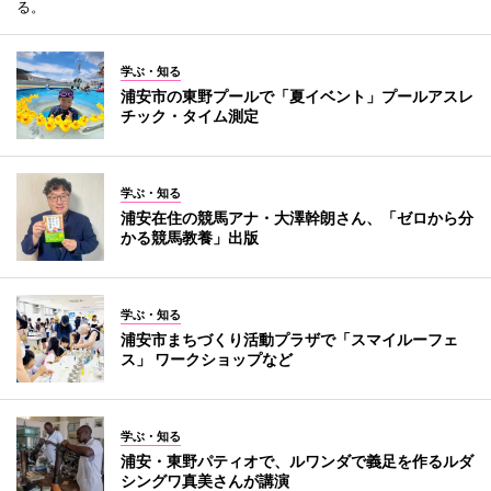
る。
学ぶ・知る
浦安市の東野プールで「夏イベント」プールアスレ
チック・タイム測定
学ぶ・知る
浦安在住の競馬アナ・大澤幹朗さん、「ゼロから分
かる競馬教養」出版
学ぶ・知る
浦安市まちづくり活動プラザで「スマイルーフェ
ス」 ワークショップなど
学ぶ・知る
浦安・東野パティオで、ルワンダで義足を作るルダ
シングワ真美さんが講演