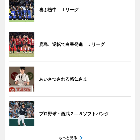
喜ぶ植中 Ｊリーグ
鹿島、逆転で白星発進 Ｊリーグ
あいさつされる悠仁さま
プロ野球・西武２―５ソフトバンク
もっと見る