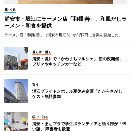
食べる
浦安市・堀江にラーメン店「和麺 善」、和風だしラ
ーメン・和食を提供
ラーメン店「和麺 善」（浦安市堀江6）が8月7日に営業を開始した。
暮らす・働く
浦安・境川で「かわまちマルシェ」 初の夜開催、
フリマやキッチンカーなど
買う
浦安ブライトンホテル夏休み企画「たからさがし」
ゲスト無料参加
学ぶ・知る
浦安・まちプラで学生ボランティアと語り部が「怖
い話」 障害者も歓迎