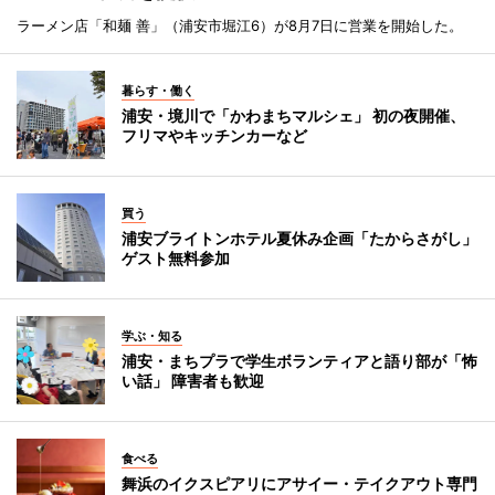
ラーメン店「和麺 善」（浦安市堀江6）が8月7日に営業を開始した。
暮らす・働く
浦安・境川で「かわまちマルシェ」 初の夜開催、
フリマやキッチンカーなど
買う
浦安ブライトンホテル夏休み企画「たからさがし」
ゲスト無料参加
学ぶ・知る
浦安・まちプラで学生ボランティアと語り部が「怖
い話」 障害者も歓迎
食べる
舞浜のイクスピアリにアサイー・テイクアウト専門