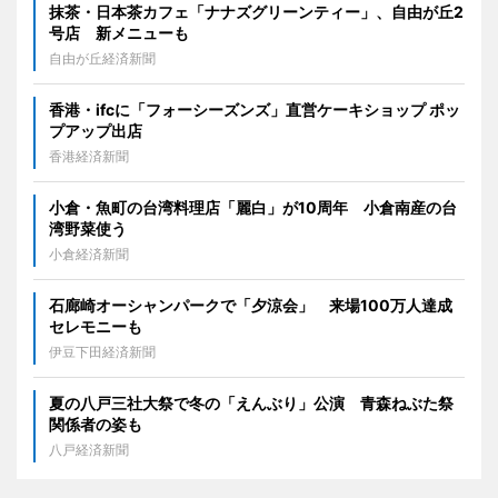
抹茶・日本茶カフェ「ナナズグリーンティー」、自由が丘2
号店 新メニューも
自由が丘経済新聞
香港・ifcに「フォーシーズンズ」直営ケーキショップ ポッ
プアップ出店
香港経済新聞
小倉・魚町の台湾料理店「麗白」が10周年 小倉南産の台
湾野菜使う
小倉経済新聞
石廊崎オーシャンパークで「夕涼会」 来場100万人達成
セレモニーも
伊豆下田経済新聞
夏の八戸三社大祭で冬の「えんぶり」公演 青森ねぶた祭
関係者の姿も
八戸経済新聞